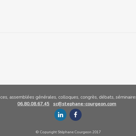
nces, assemblées générales, colloques,
congrès, débats, séminaires
06.80.08.67.45
sc@stephane-courgeon.com
© Copyright Stéphane Courgeon 2017